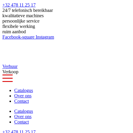
Ga
+32 478 11 25 17
naar
24/7 telefonisch bereikbaar
de
kwalitatieve machines
inhoud
persoonlijke service
flexibele werking
ruim aanbod
Facebook-square
Instagram
Verhuur
Verkoop
Catalogus
Over ons
Contact
Catalogus
Over ons
Contact
+32 478 11 25 17