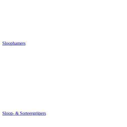
Sloophamers
Sloop- & Sorteergrijpers