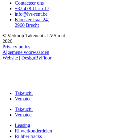
Contacteer ons
+32 478 11 25 17
info@lvs-rent.be
Kloosterstraat 24,
2960 Brecht
© Verkoop Takeuchi - LVS rent
2026
Privacy policy
Algemene voorwaarden
Website | DesignByFloor
Takeuchi
Vematec
Takeuchi
Vematec
Leasing
Rijwerkonderdelen
Rubber tracks