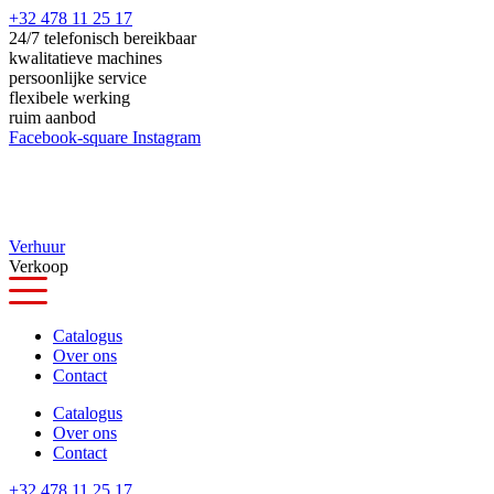
Ga
+32 478 11 25 17
naar
24/7 telefonisch bereikbaar
de
kwalitatieve machines
inhoud
persoonlijke service
flexibele werking
ruim aanbod
Facebook-square
Instagram
Verhuur
Verkoop
Catalogus
Over ons
Contact
Catalogus
Over ons
Contact
+32 478 11 25 17