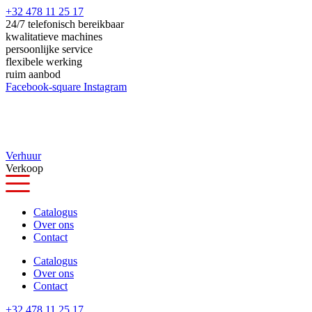
Ga
+32 478 11 25 17
naar
24/7 telefonisch bereikbaar
de
kwalitatieve machines
inhoud
persoonlijke service
flexibele werking
ruim aanbod
Facebook-square
Instagram
Verhuur
Verkoop
Catalogus
Over ons
Contact
Catalogus
Over ons
Contact
+32 478 11 25 17